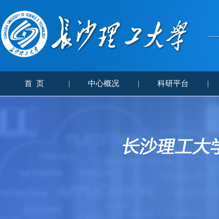
首 页
|
中心概况
|
科研平台
|