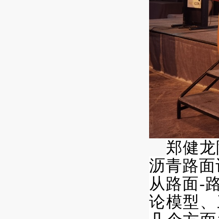
郑健龙
沥青路面
从路面-
论模型、