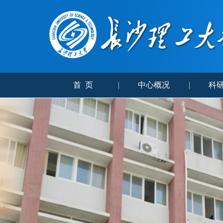
首 页
|
中心概况
|
科