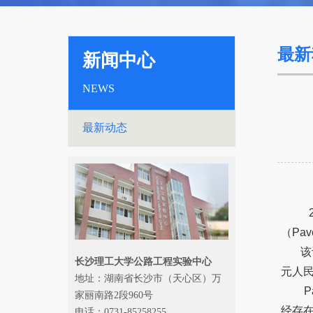
最新
新闻中心
NEWS
最新动态
20
（
Pav
该设
长沙理工大学公路工程实验中心
元人
地址：湖南省长沙市（天心区）万
Pav
家丽南路2段960号
经存
电话：0731-85258255