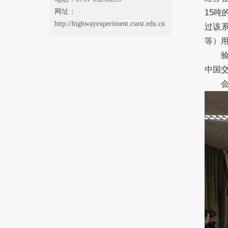
网址：
15
吨
http://highwayexperiment.csust.edu.cn
过该
等）
验收
中国
会后