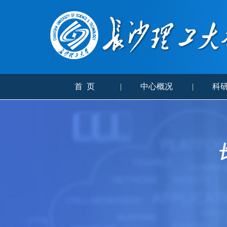
首 页
|
中心概况
|
科