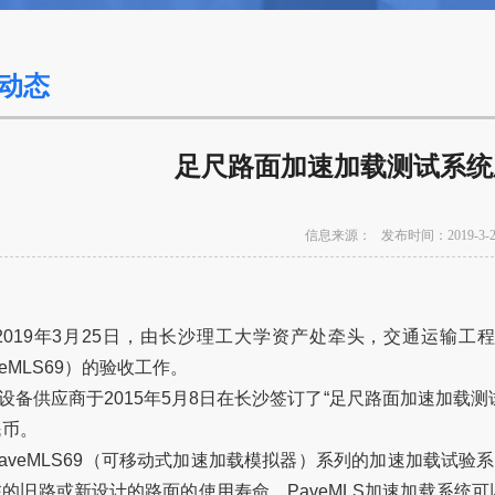
动态
足尺路面加速加载测试系统
信息来源：
发布时间：2019-3-2
19
年
3
月
25
日，由长沙理工大学资产处牵头，交通运输工
eMLS69
）的验收工作。
备供应商于
2015
年
5
月
8
日在长沙签订了
“
足尺路面加速加载测
民币。
eMLS69
（可移动式加速加载模拟器）系列的加速加载试验系
在的旧路或新设计的路面的使用寿命。
PaveMLS
加速加载系统可