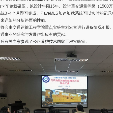
的卡车轮载碾压，以设计年限
15
年、设计重交通量等级（
1500
万
系统
3~4
个月即可完成。
PaveMLS
加速加载系统可以实时的记录
用来详细的分析路面的性能。
会由交通运输工程学院重点实验室刘宏富进行设备情况汇报。
交通事业的研究与发展作出应有的贡献。
有关专家参观了公路养护技术国家工程实验室。