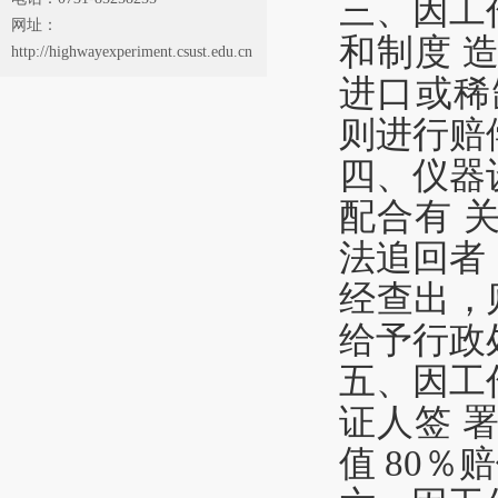
三
、
因
工
网址：
和
制
度 
http://highwayexperiment.csust.edu.cn
进
口或稀
则进行
赔
四
、
仪
器
配
合
有 
法
追回
者
经查出
，
给
予
行政
五
、
因
工
证
人
签 
值
8
0
％
赔