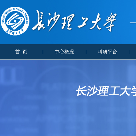
首 页
|
中心概况
|
科研平台
|