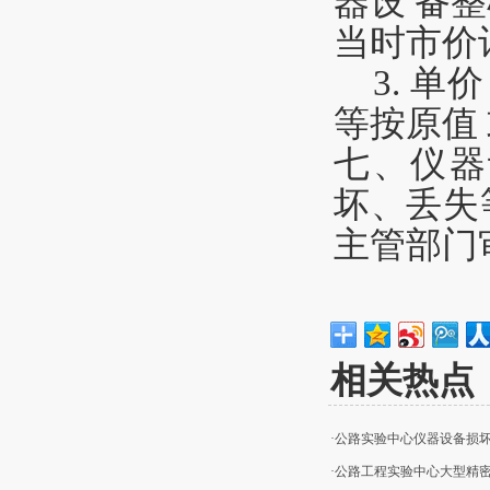
器设
备
整
当
时
市价
3
.
单
等
按原值
七
、
仪器
坏
、
丢失
主
管部
门
相关热点
·公路实验中心仪器设备损
·公路工程实验中心大型精