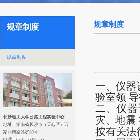
规章制度
规章制度
规章制度
一
、
仪
器
验室领 
二
、
仪器
灾
、
地震
长沙理工大学公路工程实验中心
地址：湖南省长沙市（天心区）万
按
有关
法
家丽南路2段960号
电话：0731-85258255