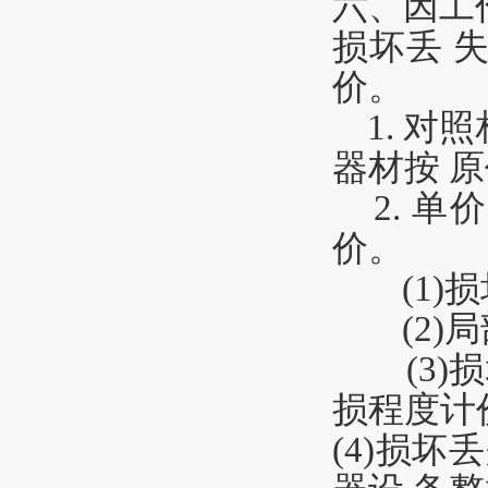
六
、
因
工
损坏丢 
价。
1.
对
照
器
材按 
2.
单
价
。
(
1
)
损
(
2
)
局
(
3
)
损
损
程
度计
(
4
)
损坏
丢